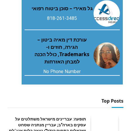
גל מאירי – סוכן ביטוח רפואי
818-261-3485
עורכת דין מאיה ביטון –
הגירה, חוזים ו-
Trademarks, כולל הכנה
למבחן האזרחות
No Phone Number
Top Posts
תופעה: עבריינים מישראל משתלטים על
עסקים בארה"ב; עבריין מנתניה שסחט
ישראלים בתחום הנדל"ן נעצר בלוס אנג׳לס