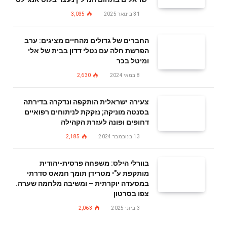
31 בינואר 2025
3,035
החברים של גדולים מהחיים מציגים: ערב
הפרשת חלה עם נטלי דדון בבית של אלי
ומיטל בכר
8 במאי 2024
2,630
צעירה ישראלית הותקפה ונדקרה בדירתה
בסנטה מוניקה; נזקקת לניתוחים רפואיים
דחופים ופונה לעזרת הקהילה
13 בנובמבר 2024
2,185
בוורלי הילס: משפחה פרסית-יהודית
מותקפת ע"י מטרידן תומך חמאס סדרתי
במסעדה יוקרתית – ומשיבה מלחמה שערה.
צפו בסרטון
3 ביוני 2025
2,063