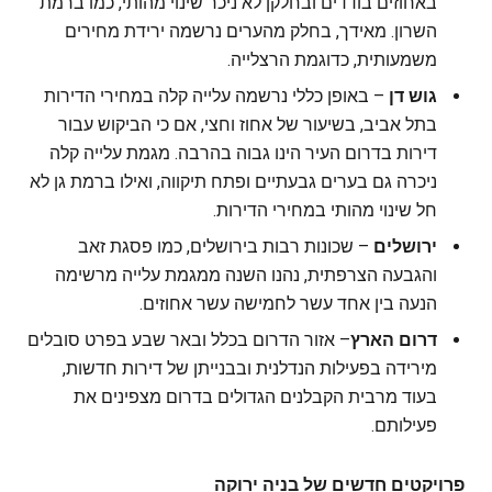
באחוזים בודדים ובחלקן לא ניכר שינוי מהותי, כמו ברמת
השרון. מאידך, בחלק מהערים נרשמה ירידת מחירים
משמעותית, כדוגמת הרצלייה.
גוש דן
– באופן כללי נרשמה עלייה קלה במחירי הדירות
בתל אביב, בשיעור של אחוז וחצי, אם כי הביקוש עבור
דירות בדרום העיר הינו גבוה בהרבה. מגמת עלייה קלה
ניכרה גם בערים גבעתיים ופתח תיקווה, ואילו ברמת גן לא
חל שינוי מהותי במחירי הדירות.
ירושלים
– שכונות רבות בירושלים, כמו פסגת זאב
והגבעה הצרפתית, נהנו השנה ממגמת עלייה מרשימה
הנעה בין אחד עשר לחמישה עשר אחוזים.
דרום הארץ
– אזור הדרום בכלל ובאר שבע בפרט סובלים
מירידה בפעילות הנדלנית ובבנייתן של דירות חדשות,
בעוד מרבית הקבלנים הגדולים בדרום מצפינים את
פעילותם.
פרויקטים חדשים של בניה ירוקה