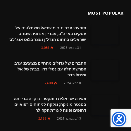
MOST POPULAR
תופעה: עבריינים מישראל משתלטים על
עסקים בארה"ב; עבריין מנתניה שסחט
ישראלים בתחום הנדל"ן נעצר בלוס אנג׳לס
31 בינואר 2025
3,035
החברים של גדולים מהחיים מציגים: ערב
הפרשת חלה עם נטלי דדון בבית של אלי
ומיטל בכר
8 במאי 2024
2,630
צעירה ישראלית הותקפה ונדקרה בדירתה
בסנטה מוניקה; נזקקת לניתוחים רפואיים
דחופים ופונה לעזרת הקהילה
13 בנובמבר 2024
2,185