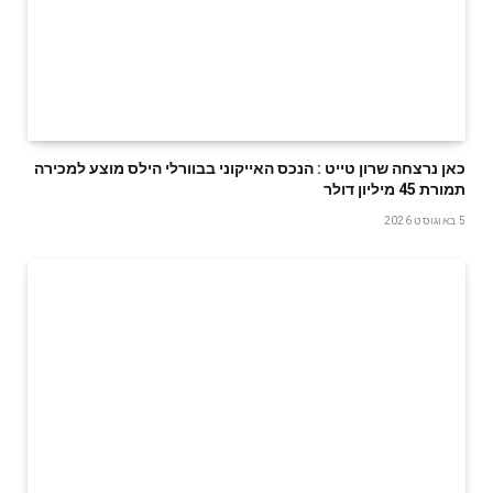
‬תמורת‭ ‬45‭ ‬מיליון‭ ‬דולר
5 באוגוסט 2026