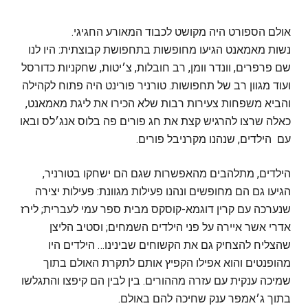
אולם הספורט היה מקושט לכבוד המאורע החגיגי.
נשות מאמאנט הגיעו מחופשות בתחפושת קבוצתית: היו לנו
שם פרפרים, וונדר וומן, רב חובלות, צ׳יטות, שחקניות כדורסל
ועוד מגוון רב של תחפושות. טורניר פורינט היה פתוח לקהילה
והביא משפחות צעירות רבות שלא הכירו את ליגת מאמאנט,
כאלה שרצו להרגיש קצת את חג פורים פה בלוס אנג׳לס ובאו
עם הילדים, שנהנו מקרניבל פורים.
הילדים, מתלהבים מהאפשרות שגם הם ישחקו בטורניר,
הגיעו גם הם מחופשים ונהנו פעילות מגוונת: פעילות יצירה
שנערכה עם קרין דוגמא-קוסקס מבית ספר עמי לעברית; לירז
אדרי אשר איירה על פני הילדים השמחים; וסטיב הליצן
שהצליח להצחיק גם את הקשוחים שבינינו… הילדים היו
מהופנטים והוא אפילו הקפיץ אותם לתקרת האולם בתוך
שמיכה ענקית עם עזרה מההורים. בין לבין הם קיפצו והתגלשו
בתוך ג׳אמפר ענק שחיכה להם באולם.