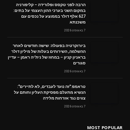
הרבה לפני טקסס ופלורידה – קליפורניה
במקום השני בערכי ההון העצמי על בתים:
627 אלף דולר בממוצע על נכסים עם
משכנתא
7 באוגוסט 2026
ביורוקרטיה בפעולה: שישה חודשים לאחר
ההשלמה, השירותים בעלות של מיליון דולר
בראניון קניון – במחוז של נית'יה ראמן – עדיין
סגורים
7 באוגוסט 2026
טראמפ:"זה נועד לעבדים, לא לתיירים":
הנשיא מתעלם מפסיקת העליון וחותם על
צווים נגד אזרחות מלידה
7 באוגוסט 2026
MOST POPULAR