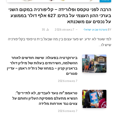
הרבה לפני טקסס ופלורידה – קליפורניה במקום השני
בערכי ההון העצמי על בתים: 627 אלף דולר בממוצע
על נכסים עם משכנתא
BY
מערכת שבוע ישראלי
7 באוגוסט 2026
35
למי שעוד לא יודע: יש פער עצום בין מה שבעל בית טיפוסי בקליפורניה
שיש לו…
ביורוקרטיה בפעולה: שישה חודשים לאחר
ההשלמה, השירותים בעלות של מיליון דולר
בראניון קניון – במחוז של נית'יה ראמן – עדיין
סגורים
7 באוגוסט 2026
טראמפ:"זה נועד לעבדים, לא לתיירים":
הנשיא מתעלם מפסיקת העליון וחותם על
צווים נגד אזרחות מלידה
7 באוגוסט 2026