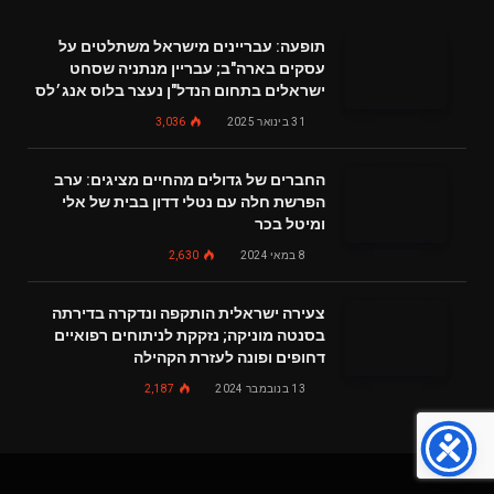
תופעה: עבריינים מישראל משתלטים על
עסקים בארה"ב; עבריין מנתניה שסחט
ישראלים בתחום הנדל"ן נעצר בלוס אנג׳לס
31 בינואר 2025
3,036
החברים של גדולים מהחיים מציגים: ערב
הפרשת חלה עם נטלי דדון בבית של אלי
ומיטל בכר
8 במאי 2024
2,630
צעירה ישראלית הותקפה ונדקרה בדירתה
בסנטה מוניקה; נזקקת לניתוחים רפואיים
דחופים ופונה לעזרת הקהילה
13 בנובמבר 2024
2,187