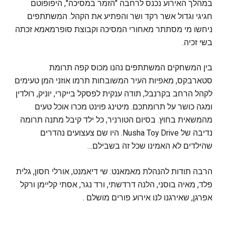
במהלך האירוע נכנס לרחבה "הזמר במסיכה", היפופוטם
חגיגי וגדול אשר רקד ושר והפתיע את הקהל. המשתתפים
ניחשו מי מסתתר מאחורי המסיכה וקבוצת סופרמאמא זכתה
בשי זכיה.
בין המשחקים המשתתפים נהנו מכוס קפה תרומת
סטארבקס, מאפיות העיר המשובחות תרמו אוזני המן טעימים
לקהל הרחב בקרנבל, תודה ענקית לפסקל בייקרי, יוניק, רולדין
ומגה כושר על תרומתכם. מיטינג פוינט מכרו אוכל טעים
מהמשאית בחוץ. בסיום הטורניר, כל ילד קיבל מתנה תרומה
נדיבה של Nusha Toy Drive. היו שם צעצועים נהדרים
שהילדים לא האמינו שכל זה בשבילם…
הרבה תודות להנהלת מאמאנט: שי דיאמנט, אורלי חסון, גלית
פלד, מאיה בוסני, הלנה דרדשתי, ורד נגר, אסתי קליימן ורקל
אפרגן, שאירגנו לנו אירוע פורים מושלם .