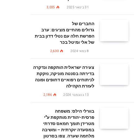
31 בינואר 2025
3,035
החברים של
גדולים מהחיים מציגים: ערב
הפרשת חלה עם נטלי דדון בבית
של אלי ומיטל בכר
8 במאי 2024
2,630
צעירה ישראלית הותקפה ונדקרה
בדירתה בסנטה מוניקה; נזקקת
לניתוחים רפואיים דחופים ופונה
לעזרת הקהילה
13 בנובמבר 2024
2,186
בוורלי הילס: משפחה
פרסית-יהודית מותקפת ע"י
מטרידן תומך חמאס סדרתי
במסעדה יוקרתית – ומשיבה
מלחמה שערה. צפו בסרטון