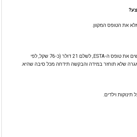
נכון להיום, ארצות הברית דורשת מהנוסעים המגישים את טופס ה-ESTA, לשלם 21 דולר (כ-76 שקל, לפי
אגרה שלא תוחזר במידה והבקשה תידחה מכל סיבה שהיא.