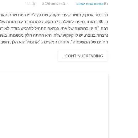
BY
מערכת שבוע ישראלי
3 באוגוסט 2026
111
בר בכור אסרף, תושב שערי תקווה, שם קץ לחייו ביום שבת האח
בן 30 במותו, סיפרו לוואלה כי התקשה להתמודד עם מותה של
רבה. "היינו בחתונה של אחי, כנראה התחיל להרגיש בודד. לא רא
נרצחה בנובה, יש לו קעקוע שלה. היא הייתה חלק מנשמתו. בשמ
החיים של המשפחה". אחותו המשיכה: "אתמול הוא הלך, חשב
CONTINUE READING...