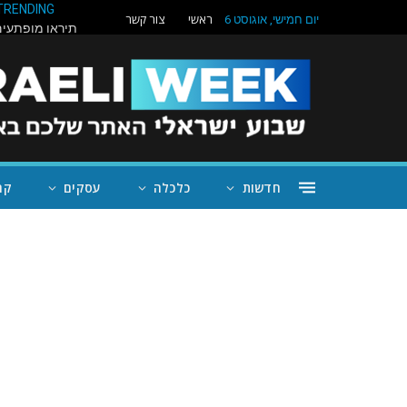
TRENDING
ראשי
צור קשר
יום חמישי, אוגוסט 6
חדשות
כלכלה
עסקים
קה