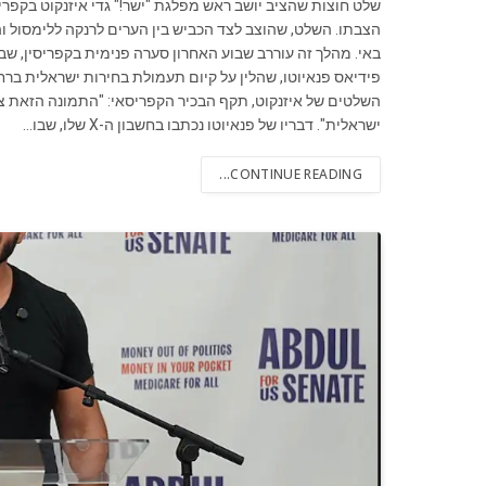
שלט חוצות שהציב יושב ראש מפלגת "ישר!" גדי איזנקוט בקפר
הצבתו. השלט, שהוצב לצד הכביש בין הערים לרנקה ללימסול וה
באי. מהלך זה עוררב שבוע האחרון סערה פנימית בקפריסין, 
השלטים של איזנקוט, תקף הבכיר הקפריסאי: "התמונה הזאת צ
ישראלית". דבריו של פנאיוטו נכתבו בחשבון ה-X שלו, שבו…
CONTINUE READING...