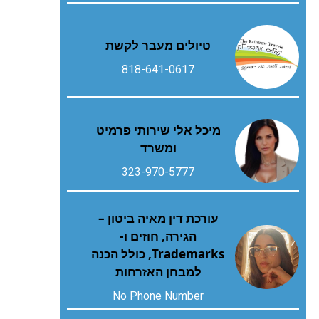
טיולים מעבר לקשת
818-641-0617
מיכל אלי שירותי פרמיט
ומשרד
323-970-5777
עורכת דין מאיה ביטון –
הגירה, חוזים ו-
Trademarks, כולל הכנה
למבחן האזרחות
No Phone Number