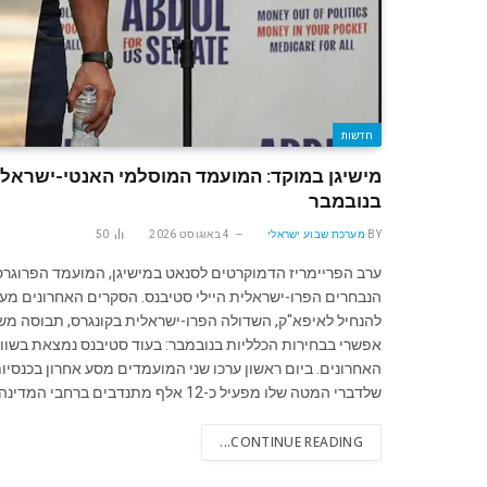
חדשות
מישיגן במוקד: המועמד המוסלמי האנטי-ישראלי
בנובמבר
BY
מערכת שבוע ישראלי
4 באוגוסט 2026
50
ערב הפריימריז הדמוקרטים לסנאט במישיגן, המועמד הפרוגרסי
להנחיל לאיפא"ק, השדולה הפרו-ישראלית בקונגרס, תבוסה משמ
אפשרי בבחירות הכלליות בנובמבר: בעוד סטיבנס נמצאת בשוויו
האחרונים. ביום ראשון ערכו שני המועמדים מסע אחרון בכנסיות
שלדברי המטה שלו מפעיל כ-12 אלף מתנדבים ברחבי המדינה, ביקר בשלוש כנסיות והדגיש מסר של שוויון…
CONTINUE READING...