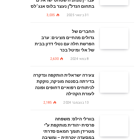
עבריין מנתניה שסחט ישראלים
בתחום הנדל"ן נעצר בלוס אנג׳לס
31 בינואר 2025
3,035
החברים של
גדולים מהחיים מציגים: ערב
הפרשת חלה עם נטלי דדון בבית
של אלי ומיטל בכר
8 במאי 2024
2,630
צעירה ישראלית הותקפה ונדקרה
בדירתה בסנטה מוניקה; נזקקת
לניתוחים רפואיים דחופים ופונה
לעזרת הקהילה
13 בנובמבר 2024
2,185
בוורלי הילס: משפחה
פרסית-יהודית מותקפת ע"י
מטרידן תומך חמאס סדרתי
במסעדה יוקרתית – ומשיבה