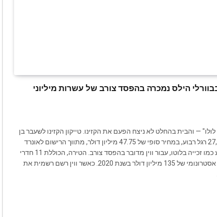
בבוורלי הילס נמכרה בהפסד צורב של עשרות מיליוני
 לולו" — והבית בהחלט לא ניצח הפעם את הקזינו. טייקון הקזינו לשעבר בן
ה-84 אמר שלום לנכס הענק שלו בבנדיקט קניון, בשטח של 27,150 רגל רבוע, במחיר סופי של 47.75 מיליון דולר, מתווך הרישום לאונרד
רבינוביץ' מבית המכירות כריסטי'ס. אף על פי שסכום כזה נשמע כמו זכייה בלוטו, עבור ווין מדובר בהפסד צורב. הטירה, הכוללת 11 חדרי
שינה, 14.5 חדרי רחצה ומטבחים מרובים, זכתה תחילה למחיר אסטרונומי של 135 מיליון דולר בשנת 2020. כאשר ווין רשם רשמית את