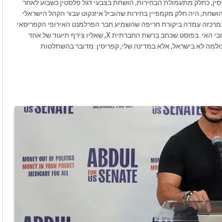
יסין, כחלק מתעמולת הבחירות, הושחת בצבעי דגל פלסטין כשבוע לאחר
ושחת, היה חלק מקמפיין בחירות שהוביל איזנקוט עבור הקהל הישראלי
שבמרכזה עמדה ביקורת חריפה שהשמיע חבר הפרלמנט האירופי הקפריסאי
פידיאס פנאיוטו, שהלין על קיום תעמולת בחירות ישראלית ברחבי האי. בפוסט שכתב ברשת החברתית X, שאליו צירף תיעוד של אחד
ולמה לא בישראל, אלא במדינה שלי, קפריסין. מדובר בהשתלטות