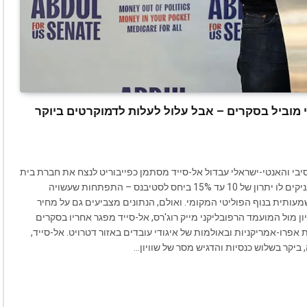
 מוביל בסקרים – אבל עלול לעלות לדמוקרטים ביוקר
בי והאנטי-ישראלי עבדול אל-סייד מסתמן כפייבוריט לנצח את חברת בית
הנבחרים הפרו-ישראלית היילי סטיבנס. הסקרים האחרונים מעניקים לו יתרון של 10 עד 15% ביחס לסטיבנס – התפתחות שעשויה
עותית בנוף הפוליטי המקומי. ואולם, הנתונים מצביעים גם על מחיר
ן מול המועמד הרפובליקני מייק רוג'רס, אל-סייד מפגר אחריו בסקרים
 אפרו-אמריקניות ובאולמות של איגודי עובדים באזור דטרויט. אל-סייד,