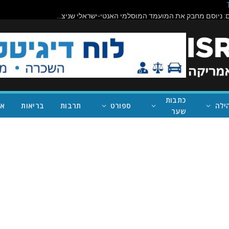
תיראו מופתעים: ניוסם מחבק את המועמד המוסלמי האנטי-ישראלי שניצח במישיגן; ככה נעצור את טראמפ
כתבות
ילה
ספורט
תרבות
בריאות
אי
שער