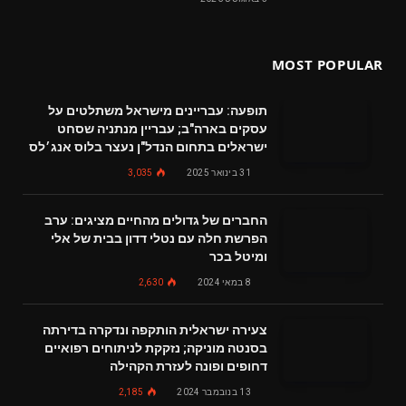
MOST POPULAR
תופעה: עבריינים מישראל משתלטים על
עסקים בארה"ב; עבריין מנתניה שסחט
ישראלים בתחום הנדל"ן נעצר בלוס אנג׳לס
31 בינואר 2025
3,035
החברים של גדולים מהחיים מציגים: ערב
הפרשת חלה עם נטלי דדון בבית של אלי
ומיטל בכר
8 במאי 2024
2,630
צעירה ישראלית הותקפה ונדקרה בדירתה
בסנטה מוניקה; נזקקת לניתוחים רפואיים
דחופים ופונה לעזרת הקהילה
13 בנובמבר 2024
2,185