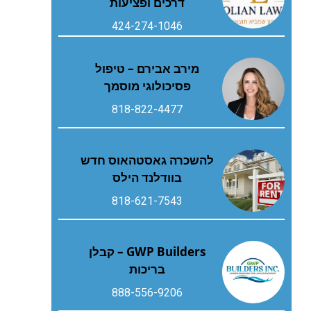
דרכים ופציעות
424-274-1046
מירב אבירם – טיפול
פסיכולוגי מוסמך
818-822-4477
להשכרה גאסטהאוס חדש
בוודלנד הילס
818-621-7543
GWP Builders – קבלן
בריכות
888-556-9206