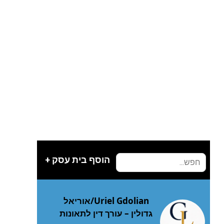
הוסף בית עסק +
Uriel Gdolian/אוריאל
גדולין – עורך דין לתאונות