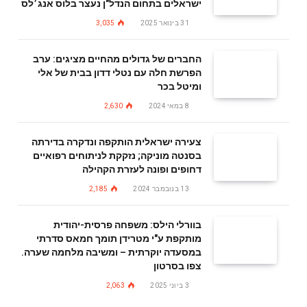
ישראלים בתחום הנדל"ן נעצר בלוס אנג׳לס
31 בינואר 2025
3,035
החברים של גדולים מהחיים מציגים: ערב
הפרשת חלה עם נטלי דדון בבית של אלי
ומיטל בכר
8 במאי 2024
2,630
צעירה ישראלית הותקפה ונדקרה בדירתה
בסנטה מוניקה; נזקקת לניתוחים רפואיים
דחופים ופונה לעזרת הקהילה
13 בנובמבר 2024
2,185
בוורלי הילס: משפחה פרסית-יהודית
מותקפת ע"י מטרידן תומך חמאס סדרתי
במסעדה יוקרתית – ומשיבה מלחמה שערה.
צפו בסרטון
3 ביוני 2025
2,063