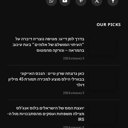
WhatsApp
YouTube
Pinterest
X
Facebook
(Twitter)
OUR PICKS
בדרך לסן דייגו: מטיפה נוצריה דיברה על
״העיתוי המושלם של אלוהים״ בעת עיכוב
בהמראה – ונזרקה מהמטוס
5 באוגוסט 2026
‬דולר
5 באוגוסט 2026
‬מצילה‭ ‬משפחות‭ ‬ועסקים‭ ‬מהסתבכויות‭ ‬מול‭ ‬ה-
IRS
5 באוגוסט 2026