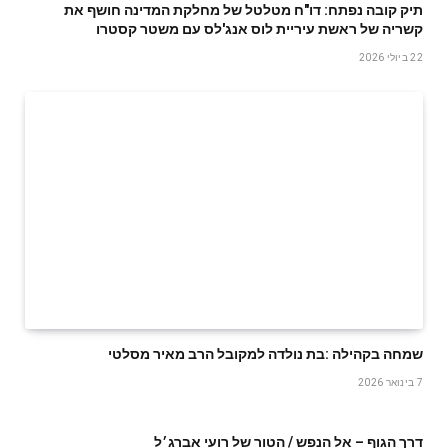
תיק קובה נפתח: דו"ח מטלטל של מחלקת המדינה חושף את
קשריה של ראשת עיריית לוס אנג'לס עם משטר קסטרו
22 ביולי 2026
שמחה‭ ‬בקהילה‭: ‬בת‭ ‬נולדה‭ ‬למקובל‭ ‬הרב‭ ‬מאיר‭ ‬מסלטי
7 בינואר 2026
דרך הגוף – אל הנפש / הטור של רועי אברג׳ל