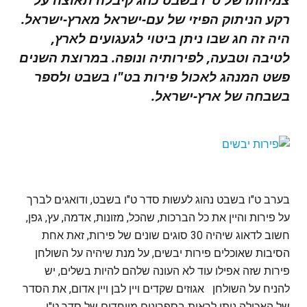
צמיחתו של ט"ו בשבט כחג קיבלה תאוצה על
רקע הניתוק הפיזי של עם-ישראל מארץ-ישראל.
היה זה חג שבו ניתן ביטוי לגעגועים לארץ,
לטיבה וטבעה, לפירותיה ונופה. במרוצת השנים
פשט המנהג לאכול פירות בט"ו בשבט ולספר
בשבחה של ארץ-ישראל.
בערב ט"ו בשבט נהוג לעשות סדר ט"ו בשבט, ודואגים לברך
על פירות והיין את כל הברכות, שהכל, מזונות, אדמה, עץ, גפן,
חשוב לדאוג שיהיה 30 סוגים שונים של פירות, זאת אחת
הסיבות שאוכלים פירות יבשים, על מנת שיהיה על השולחן
פירות שזה אפילו עוד לא העונה שלהם להיות בשלים, יש
להניח על השולחן אגוזים שקדים ויין לבן ויין אדום, את הסדר
של האכילה ניתן לראות בספרונים מיוחדים של סדר ט"ו