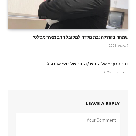
שמחה‭ ‬בקהילה‭: ‬בת‭ ‬נולדה‭ ‬למקובל‭ ‬הרב‭ ‬מאיר‭ ‬מסלטי
7 בינואר 2026
דרך הגוף – אל הנפש / הטור של רועי אברג׳ל
3 בספטמבר 2025
LEAVE A REPLY