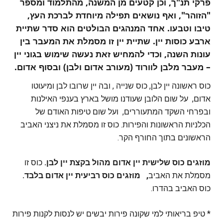
פרקי תנ"ך, וכן קטעים מן המשנה, מהתלמוד ומספר
"הזוהר", ואף נושאים תפילה מיוחדת לברכת העץ,
טיבו וטבעו. אחד המנהגים הבולטים הוא סדר שתיית
ארבע כוסות יין. שתיית יין זו מסמלת את המעבר בין
עונות השנה, וכדי להמחיש זאת נעשה שימוש בגוני יין
– מעבר מלבן לוורוד (מעורב אדום ולבן) ובסוף אדום.
כוס ראשונה יין לבן, כוס שנייה , ובה יין שרובו לבן ומיעוטו
אדום, על שום הלובן שעודנו מושל בארץ בענפי האילנות
ובפרחי השקד המתעוררים, ועל שום טיפות האודם של
הכלניות הראשונות והפירות. כוס זו מסמלת את ניצני האביב
הראשונים בתוך החורף הקר.
מוזגים כוס שלישית יין אדום מהול בקצת יין לבן.
כוס זו
מסמלת את האביב
,
מוזגים כוס רביעית יין אדום בלבד.
כוס האביב בהדרו.
* טיפ בריאותי למי שקונה פירות יבשים יש לנסות לקנות פירות