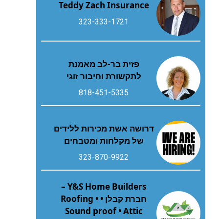
Teddy Zach Insurance
323-333-1721
פזית בר-לב מאמנת
לתקשורת וחיבור זוגי
818-451-5335
דרושה אשת מכירות ללידים
של מקלחות ומטבחים
323-870-9922
Y&S Home Builders –
חברת קבלן • Roofing •
Sound proof • Attic