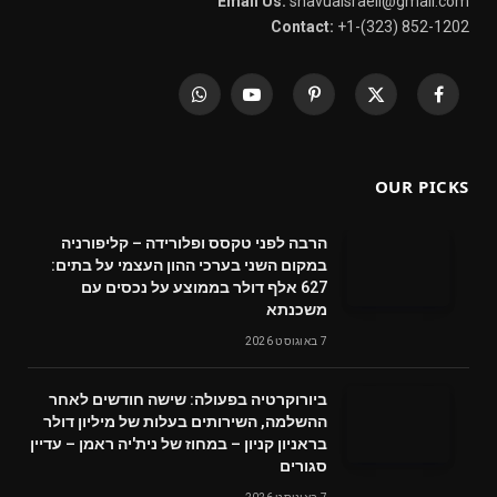
Email Us:
shavuaisraeli@gmail.com
Contact:
+1-(323) 852-1202
WhatsApp
YouTube
Pinterest
X
Facebook
(Twitter)
OUR PICKS
הרבה לפני טקסס ופלורידה – קליפורניה
במקום השני בערכי ההון העצמי על בתים:
627 אלף דולר בממוצע על נכסים עם
משכנתא
7 באוגוסט 2026
ביורוקרטיה בפעולה: שישה חודשים לאחר
ההשלמה, השירותים בעלות של מיליון דולר
בראניון קניון – במחוז של נית'יה ראמן – עדיין
סגורים