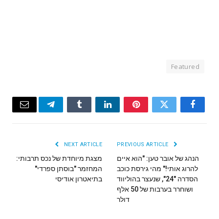
Featured
Email
Telegram
Tumblr
LinkedIn
Pinterest
Twitter
Facebook
NEXT ARTICLE
PREVIOUS ARTICLE
הנהג של אובר טען: "הוא איים
מצגת מיוחדת של נכס תרבותי:
להרוג אותי!" מהי גירסת כוכב
המחזמר "בוסתן ספרדי"
הסדרה "24", שנעצר בהוליווד
בתיאטרון אודיסי
ושוחרר בערבות של 50 אלף
דולר