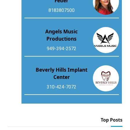
Feder
8183807500
Angels Music
Productions
949-394-2572
Beverly Hills Implant
Center
310-424-7072
Top Posts