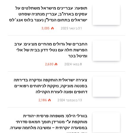
תופעה: עבריינים מישראל משתלטים על
עסקים בארה"ב; עבריין מנתניה שסחט
ישראלים בתחום הנדל"ן נעצר בלוס אנג׳לס
31 בינואר 2025
3,035
החברים של גדולים מהחיים מציגים: ערב
הפרשת חלה עם נטלי דדון בבית של אלי
ומיטל בכר
8 במאי 2024
2,630
צעירה ישראלית הותקפה ונדקרה בדירתה
בסנטה מוניקה; נזקקת לניתוחים רפואיים
דחופים ופונה לעזרת הקהילה
13 בנובמבר 2024
2,186
בוורלי הילס: משפחה פרסית-יהודית
מותקפת ע"י מטרידן תומך חמאס סדרתי
במסעדה יוקרתית – ומשיבה מלחמה שערה.