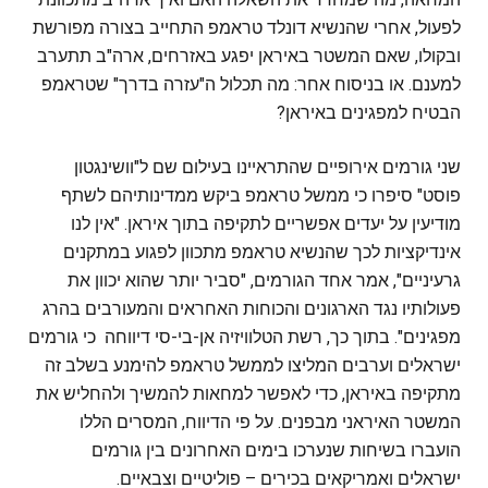
לפעול, אחרי שהנשיא דונלד טראמפ התחייב בצורה מפורשת
ובקולו, שאם המשטר באיראן יפגע באזרחים, ארה"ב תתערב
למענם. או בניסוח אחר: מה תכלול ה"עזרה בדרך" שטראמפ
הבטיח למפגינים באיראן?
שני גורמים אירופיים שהתראיינו בעילום שם ל"וושינגטון
פוסט" סיפרו כי ממשל טראמפ ביקש ממדינותיהם לשתף
מודיעין על יעדים אפשריים לתקיפה בתוך איראן. "אין לנו
אינדיקציות לכך שהנשיא טראמפ מתכוון לפגוע במתקנים
גרעיניים", אמר אחד הגורמים, "סביר יותר שהוא יכוון את
פעולותיו נגד הארגונים והכוחות האחראים והמעורבים בהרג
מפגינים". בתוך כך, רשת הטלוויזיה אן-בי-סי דיווחה כי גורמים
ישראלים וערבים המליצו לממשל טראמפ להימנע בשלב זה
מתקיפה באיראן, כדי לאפשר למחאות להמשיך ולהחליש את
המשטר האיראני מבפנים. על פי הדיווח, המסרים הללו
הועברו בשיחות שנערכו בימים האחרונים בין גורמים
ישראלים ואמריקאים בכירים – פוליטיים וצבאיים.