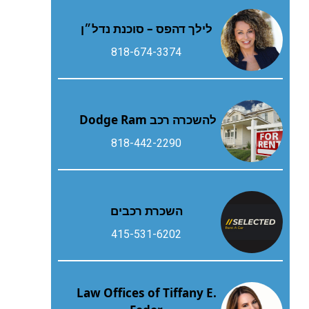
לילך דהפס – סוכנת נדל״ן
818-674-3374
להשכרה רכב Dodge Ram
818-442-2290
השכרת רכבים
415-531-6202
Law Offices of Tiffany E.