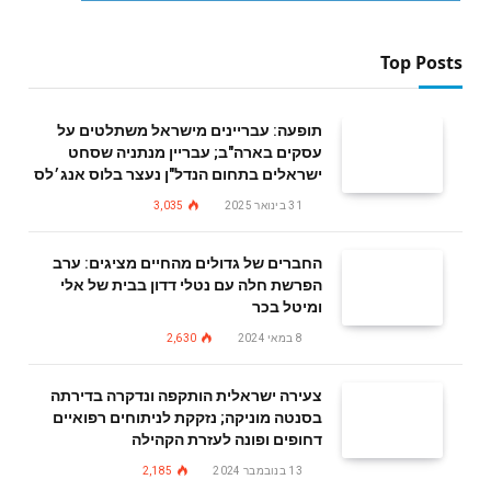
Top Posts
תופעה: עבריינים מישראל משתלטים על
עסקים בארה"ב; עבריין מנתניה שסחט
ישראלים בתחום הנדל"ן נעצר בלוס אנג׳לס
31 בינואר 2025
3,035
החברים של גדולים מהחיים מציגים: ערב
הפרשת חלה עם נטלי דדון בבית של אלי
ומיטל בכר
8 במאי 2024
2,630
צעירה ישראלית הותקפה ונדקרה בדירתה
בסנטה מוניקה; נזקקת לניתוחים רפואיים
דחופים ופונה לעזרת הקהילה
13 בנובמבר 2024
2,185