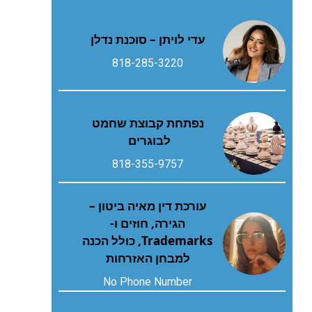
עדי לויתן – סוכנת נדלן
818-285-3220
נפתחת קבוצת שחמט
לבוגרים
818-355-9757
עורכת דין מאיה ביטון –
הגירה, חוזים ו-
Trademarks, כולל הכנה
למבחן האזרחות
No Phone Number