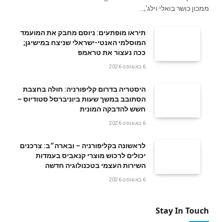
ממכון כושר בואלי וילג',…
תיראו מופתעים: ניוסם מחבק את המועמד
המוסלמי האנטי-ישראלי שניצח במישיגן;
ככה נעצור את טראמפ
6 באוגוסט 2026
היסטריה בדרום קליפורניה: חולה בחצבת
הסתובב במשך שעות ביוניברסל סטודיוס –
חשש להדבקה המונית
6 באוגוסט 2026
לראשונה בקליפורניה – ובארה״ב: צרכנים
יכולים לרכוש מוצרי קנאביס בעמדות
השירות העצמי בטכנולוגיה חדשה
6 באוגוסט 2026
Stay In Touch